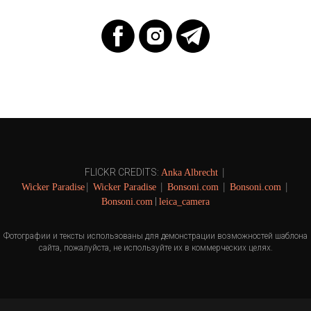
|
FLICKR CREDITS:
Anka Albrecht
|
|
|
|
Wicker Paradise
Wicker Paradise
Bonsoni.com
Bonsoni.com
|
Bonsoni.com
leica_camera
Фотографии и тексты использованы для демонстрации возможностей шаблона
сайта, пожалуйста, не используйте их в коммерческих целях.